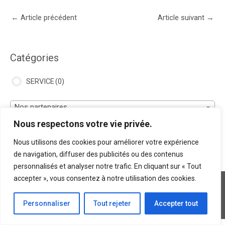
Navigation
←
Article précédent
Article suivant
→
des
articles
Catégories
SERVICE
(0)
Nos partenaires
Nous respectons votre vie privée.
Nous utilisons des cookies pour améliorer votre expérience
de navigation, diffuser des publicités ou des contenus
personnalisés et analyser notre trafic. En cliquant sur « Tout
accepter », vous consentez à notre utilisation des cookies.
Politiques et confidentialités
Termes et conditions
- Copyright © 2026 La Bouchère
Personnaliser
Tout rejeter
Accepter tout