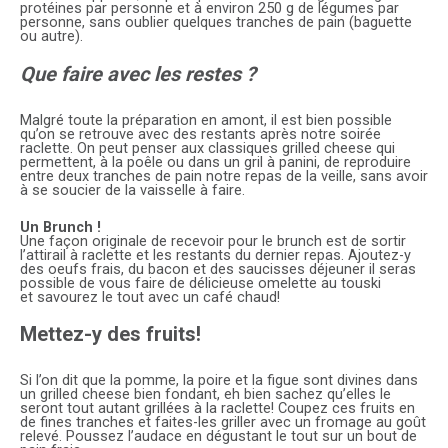
protéines par personne et à environ 250 g de légumes par
personne, sans oublier quelques tranches de pain (baguette
ou autre).
Que faire avec les restes ?
Malgré toute la préparation en amont, il est bien possible
qu’on se retrouve avec des restants après notre soirée
raclette. On peut penser aux classiques grilled cheese
qui
permettent, à la poêle ou dans un gril à panini, de reproduire
entre deux tranches de pain notre repas de la veille, sans avoir
à se soucier de la vaisselle à faire.
Un Brunch !
Une façon originale de recevoir pour le brunch est de sortir
l’attirail à raclette et les restants du dernier repas. Ajoutez-y
des oeufs frais, du bacon et des saucisses déjeuner il seras
possible de vous faire de délicieuse omelette au touski
et savourez le tout avec un café chaud!
Mettez-y des fruits!
Si l’on dit que la pomme, la poire et la figue sont divines dans
un grilled cheese bien fondant, eh bien sachez qu’elles le
seront tout autant grillées à la raclette! Coupez ces fruits en
de fines tranches et faites-les griller avec un fromage au goût
relevé. Poussez l’audace en dégustant le tout sur un bout de