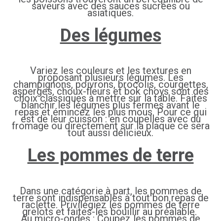
saveurs avec des sauces sucrées ou
asiatiques.
Des légumes
Variez les couleurs et les textures en
proposant plusieurs légumes. Les
champignons, poivrons, brocolis, courgettes,
asperges, choux-fleurs et bok choys sont des
choix classiques à mettre sur la table. Faites
blanchir les légumes plus fermes avant le
repas et émincez les plus mous. Pour ce qui
est de leur cuisson : en coupelles avec du
fromage ou directement sur la plaque ce sera
tout aussi délicieux.
Les pommes de terre
Dans une catégorie à part, les pommes de
terre sont indispensables à tout bon repas de
raclette. Privilégiez les pommes de terre
grelots et faites-les bouillir au préalable.
Au micro-ondes : Coupez les pommes de