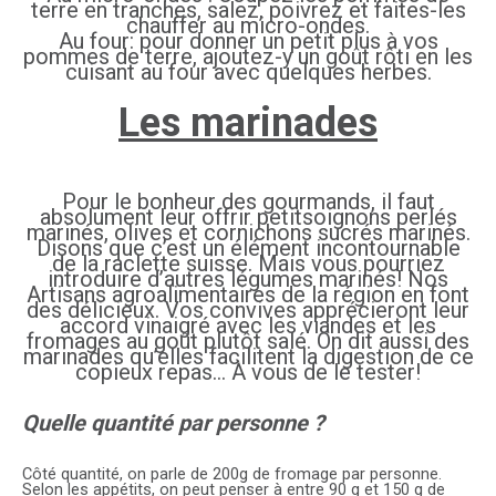
terre en tranches, salez, poivrez et faites-les
chauffer au micro-ondes.
Au four: pour donner un petit plus à vos
pommes de terre, ajoutez-y un goût rôti en les
cuisant au four avec quelques herbes.
Les marinades
Pour le bonheur des gourmands, il faut
absolument leur offrir petitsoignons perlés
marinés, olives et cornichons sucrés marinés.
Disons que c’est un élément incontournable
de la raclette suisse. Mais vous pourriez
introduire d’autres légumes marinés! Nos
Artisans agroalimentaires de la région en font
des délicieux. Vos convives apprécieront leur
accord vinaigré avec les viandes et les
fromages au goût plutôt salé. On dit aussi des
marinades qu’elles facilitent la digestion de ce
copieux repas… À vous de le tester!
Quelle quantité par personne ?
Côté quantité, on parle de 200g de fromage par personne.
Selon les appétits, on peut penser à entre 90 g et 150 g de