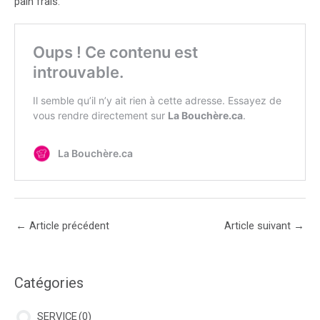
pain frais.
Navigation
←
Article précédent
Article suivant
→
des
articles
Catégories
SERVICE
(0)