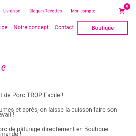
0
Livraison
Blogue/Recettes
Mon compte
ipe
Notre concept
Contact
Boutique
le
ût de Porc TROP Facile !
gumes et après, on laisse la cuisson faire son
avail !
orc de pâturage directement en Boutique
mande !