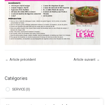
Navigation
←
Article précédent
Article suivant
→
des
articles
Catégories
SERVICE
(0)
Nos partenaires